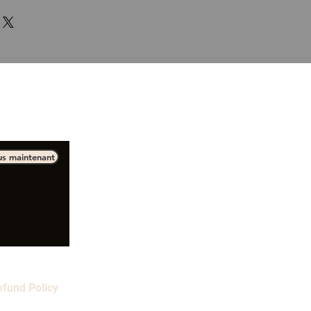
ourner avant de passer à la
us maintenant
efund Policy