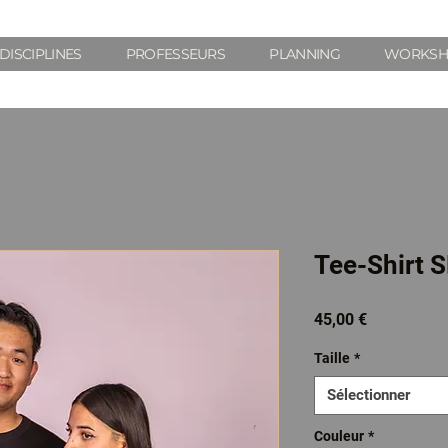
DISCIPLINES
PROFESSEURS
PLANNING
WORKSH
Tee-Shirt 
Prix
45,00 €
Taille
*
Sélectionner
Couleur
*