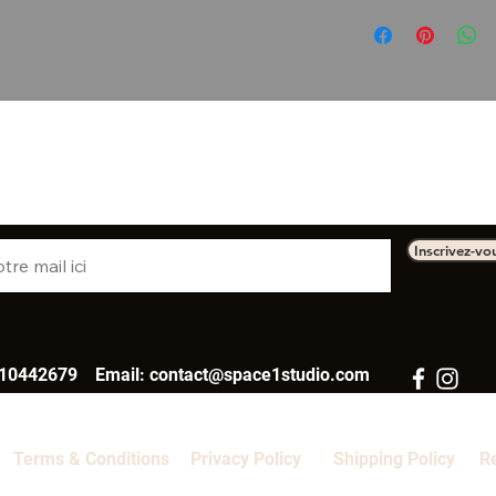
Lavage delicat, à ret
machine.
RESTEZ A JOUR
Inscrivez-vo
610442679 Email:
contact@space1studio.com
Terms & Conditions
Privacy Policy
Shipping Policy
R