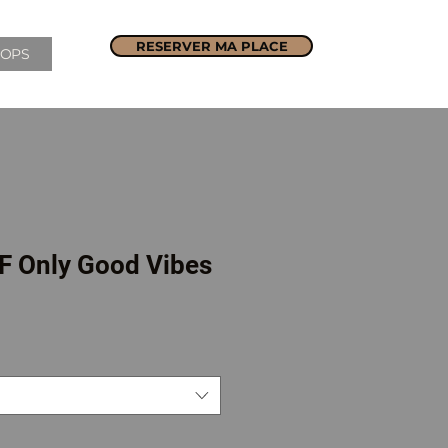
RESERVER MA PLACE
OPS
SF Only Good Vibes