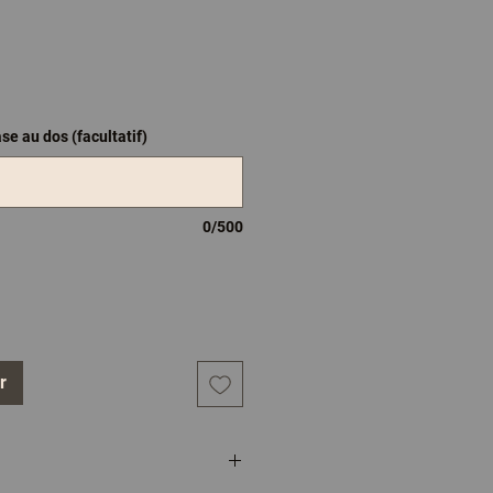
se au dos (facultatif)
0/500
r