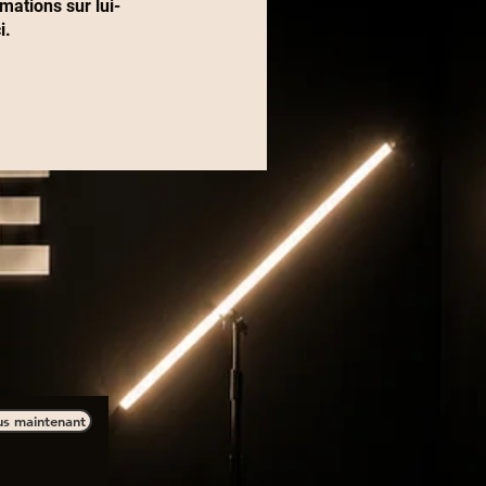
ations sur lui-
i.
us maintenant