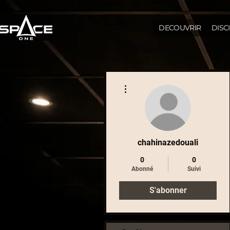
DECOUVRIR
DISC
Plus d'actions
chahinazedouali
0
0
Abonné
Suivi
S'abonner