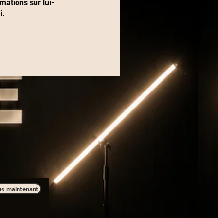
ations sur lui-
i.
us maintenant