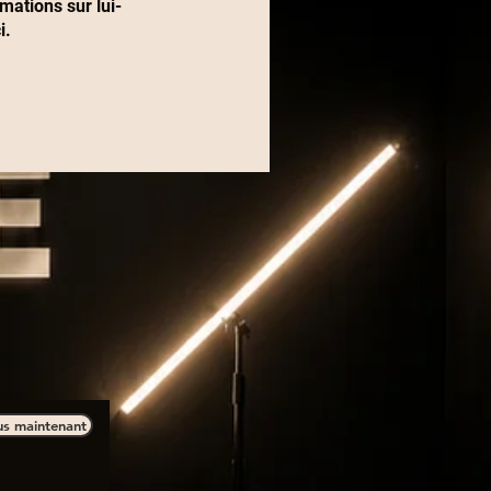
ations sur lui-
i.
us maintenant