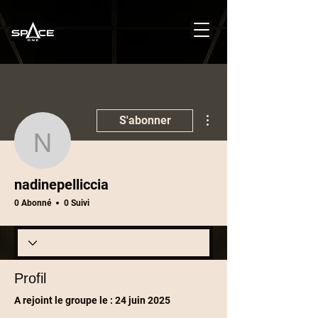
Plus d'actions
S'abonner
nadinepelliccia
nadinepelliccia
0 Abonné
0 Suivi
Profil
A rejoint le groupe le : 24 juin 2025