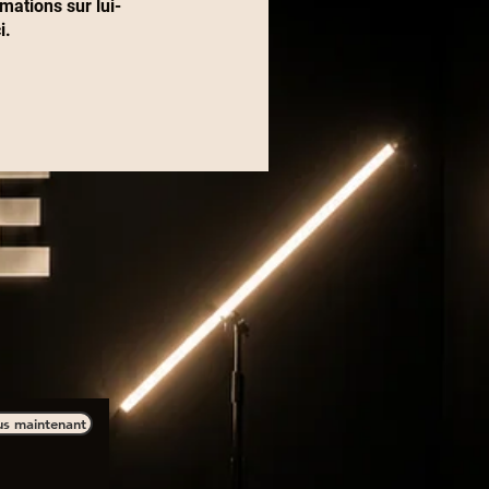
ations sur lui-
i.
us maintenant