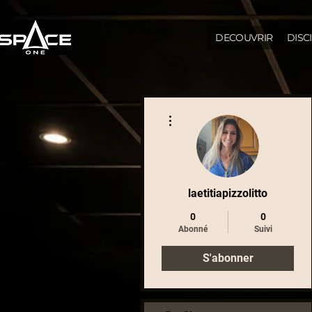
DECOUVRIR
DISC
Plus d'actions
laetitiapizzolitto
0
0
Abonné
Suivi
S'abonner